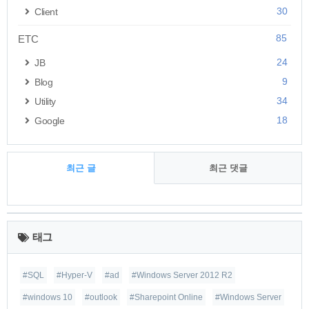
30
Client
85
ETC
24
JB
9
Blog
34
Utility
18
Google
최근 글
최근 댓글
최
근
태그
글
#SQL
#Hyper-V
#ad
#Windows Server 2012 R2
#windows 10
#outlook
#Sharepoint Online
#Windows Server