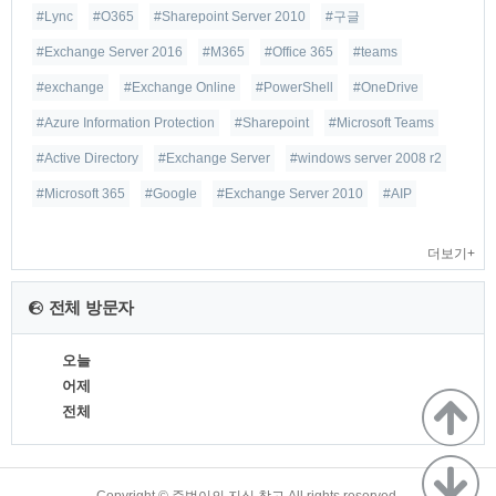
#Lync
#O365
#Sharepoint Server 2010
#구글
#Exchange Server 2016
#M365
#Office 365
#teams
#exchange
#Exchange Online
#PowerShell
#OneDrive
#Azure Information Protection
#Sharepoint
#Microsoft Teams
#Active Directory
#Exchange Server
#windows server 2008 r2
#Microsoft 365
#Google
#Exchange Server 2010
#AIP
더보기+
전체 방문자
오늘
어제
전체
TistoryWhaleSkin3.4