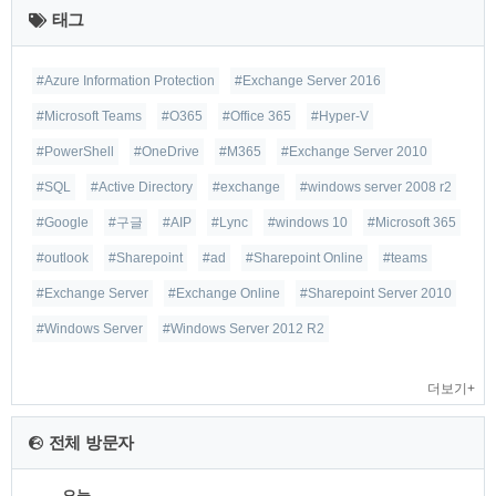
태그
글
#Azure Information Protection
#Exchange Server 2016
#Microsoft Teams
#O365
#Office 365
#Hyper-V
#PowerShell
#OneDrive
#M365
#Exchange Server 2010
#SQL
#Active Directory
#exchange
#windows server 2008 r2
#Google
#구글
#AIP
#Lync
#windows 10
#Microsoft 365
#outlook
#Sharepoint
#ad
#Sharepoint Online
#teams
#Exchange Server
#Exchange Online
#Sharepoint Server 2010
#Windows Server
#Windows Server 2012 R2
더보기+
전체 방문자
오늘