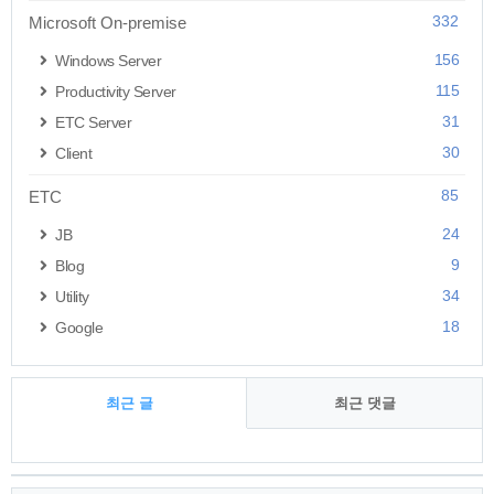
332
Microsoft On-premise
156
Windows Server
115
Productivity Server
31
ETC Server
30
Client
85
ETC
24
JB
9
Blog
34
Utility
18
Google
최근 글
최근 댓글
최
근