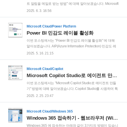
는 것이 매우 중요 합니다. ✅ SharePoint 사이트 생성의 기본 동
트 알림을 메일로 받는 방법" 에 대해 알아보겠습니다. Microsoft
작 이해기본적으로 Microsoft 365에서는 다음과 같은 구조로 동
365 관리 센터 (https://admin.microsoft.com) 에 접속 후 '모두 표
2025. 6. 3. 16:56
작합니다.SharePoint 사이트 생성..
시' 를 클릭 합니다. '상태' 를 클릭 합니다. '메시지 센터' 를 클릭
합니다. '메시지 센터' 에서는 각각의 메시지에서 계획된 변경에
대한 개략적인 개요와 이 변경이 사용자에게 미칠 수 있는 영향
Microsoft Cloud/Power Platform
및 준비하는 데 도움이 되는 상세 정보에 대한 링크를 확인할 수
Power BI 민감도 레이블 활성화
있습니다.Cf) 만약 메시지 센터 내용이 영어로 표시되서 읽기가
이번 포스팅에서는 "Power BI 민감도 레이블 활성화" 에 대해
불편할 경우에는 '한국어(으)로 읽기' 를 클릭하여 언어를 변경
알아보겠습니다. AIP(Azure Information Protection) 민감도 레
할 수 있습니다. 한국어로 변경된 메세지 센터의 메시지 중 하나
이블을 사용하는 기업이 있습니다. Power BI 에서 AIP 가 적용
2025. 5. 16. 21:15
를 클릭해보겠습..
된 문서를 불러와 보겠습니다. Power BI Desktop 실행 후 'Excel
통합 문서' 를 클릭 합니다. 열기 창에서, 'AIP가 적용된 Excel 파
일' 클릭 후 '열기' 를 클릭 합니다. 그러면, 다음과 같은 에러 메세
Microsoft Cloud/Copilot
지가 발생 합니다.'연결할 수 없음 - 연결하려는 동안 오류가 발
Microsoft Copilot Studio로 에이전트 만들기
생했습니다. 세부 정보: "이 통합 문서의 암호를 해독하려면 자
이번 포스팅에서는 "Microsoft Copilot Studio로 에이전트 만들
격 증명이 필요하지만 제공되지 않았습니다." 헉.. Microsoft 의
기" 방법에 대해 알아보겠습니다. Copilot Studio를 사용하여 특
서비스 간 호환이 되지 않는 걸까요? 아닙니다. 당..
정 웹 사이트 내용을 참조하여 질문에 응답을 하는 에이전트를
2025. 2. 25. 23:47
만들어 보겠습니다. 먼저 Copilot Studio 홈페이지
(https://copilotstudio.microsoft.com)에 접속 합니다. 만약 안내
창이 발생하면, 안내 메세지 확인 후 '다음' 을 클릭 합니다.cf) 처
Microsoft Cloud/Windows 365
음 접속을 하면 아래 스샷과 같이 'Copilot Studio를 시작합니다!
Windows 365 접속하기 - 웹브라우저 (Windows365.microsoft.com)
Copilot Studio는 선택한 채널에 에이전트을(를) 만들고, 관리하
Windows 365 에 접속하는 아래와 같이 3가지의 방법이 있습니