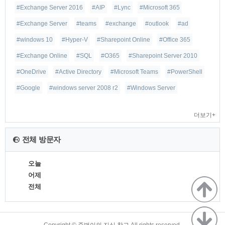
#Exchange Server 2016
#AIP
#Lync
#Microsoft 365
#Exchange Server
#teams
#exchange
#outlook
#ad
#windows 10
#Hyper-V
#Sharepoint Online
#Office 365
#Exchange Online
#SQL
#O365
#Sharepoint Server 2010
#OneDrive
#Active Directory
#Microsoft Teams
#PowerShell
#Google
#windows server 2008 r2
#Windows Server
더보기+
전체 방문자
오늘
어제
전체
TistoryWhaleSkin3.4