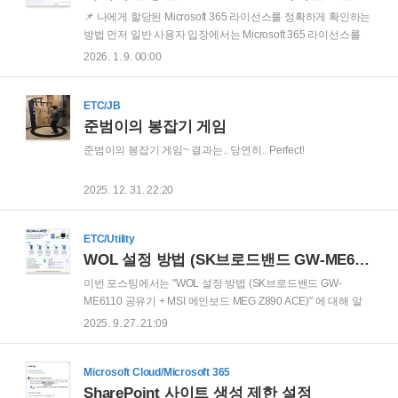
업을 설명하는 것으로 구축 시작" 으로 에이전트를 만드는 방법
📌 나에게 할당된 Microsoft 365 라이선스를 정확하게 확인하는
에 대해 알아보겠습니다. Copilot Studio 페이지
방법 먼저 일반 사용자 입장에서는 Microsoft 365 라이선스를
(https://copilotstudio.microsoft.com)에 접속 ..
정확하게 알 필요가 없을수도 있습니다. Microsoft 365를 업무
2026. 1. 9. 00:00
에 잘 활용만할 수 있으면 그만 입니다.이에 일반 사용자보다 조
금 더 Microsoft 365에 대해 잘 알고 관심이 있는 사용자 대상 또
는 Microsoft 365 관리자 역할이 없는 그룹사 IT 담당자 대상을
ETC/JB
위한 포스팅 입니다. Microsoft 365를 사용하다 보면 다음과 같
준범이의 봉잡기 게임
은 상황이 발생 할 수 있습니다.“내가 보유한 라이선스가
준범이의 봉잡기 게임~ 결과는.. 당연히.. Perfect!
Microsoft E3 인지 Microsoft 365 E5인지 모르겠다”“Teams 기능
이 안 되는데 라이선스 문제인가?”“내 계정에 어떤 서비스가 포
2025. 12. 31. 22:20
함되..
ETC/Utility
WOL 설정 방법 (SK브로드밴드 GW-ME6110 공유기 + MSI 메인보드 MEG Z890 ACE)
이번 포스팅에서는 "WOL 설정 방법 (SK브로드밴드 GW-
ME6110 공유기 + MSI 메인보드 MEG Z890 ACE)" 에 대해 알
아보겠습니다. 먼저 WOL (Wake on LAN) 에 대해 설명을 드려
2025. 9. 27. 21:09
보겠습니다. WOL (Wake on LAN) 은 단어 그대로, LAN으로 깨
우는 기술을 의미 합니다. 즉, 네트워크를 통해 다른 공간에 있
는 컴퓨터의 전원을 켜는 기술을 의미 합니다. 추가로 조금 더
Microsoft Cloud/Microsoft 365
자세하게 설명을 드리기 위해, WOL (Wake on LAN) 에 대해
SharePoint 사이트 생성 제한 설정