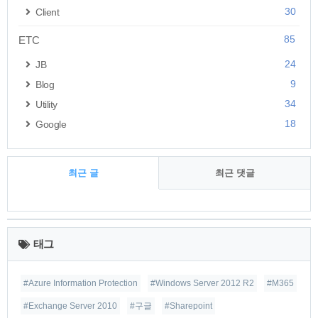
30
Client
85
ETC
24
JB
9
Blog
34
Utility
18
Google
최근 글
최근 댓글
최
근
태그
글
#Azure Information Protection
#Windows Server 2012 R2
#M365
#Exchange Server 2010
#구글
#Sharepoint