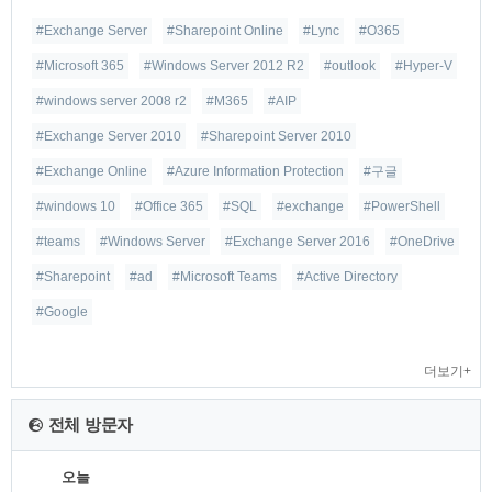
#Exchange Server
#Sharepoint Online
#Lync
#O365
#Microsoft 365
#Windows Server 2012 R2
#outlook
#Hyper-V
#windows server 2008 r2
#M365
#AIP
#Exchange Server 2010
#Sharepoint Server 2010
#Exchange Online
#Azure Information Protection
#구글
#windows 10
#Office 365
#SQL
#exchange
#PowerShell
#teams
#Windows Server
#Exchange Server 2016
#OneDrive
#Sharepoint
#ad
#Microsoft Teams
#Active Directory
#Google
더보기+
전체 방문자
오늘