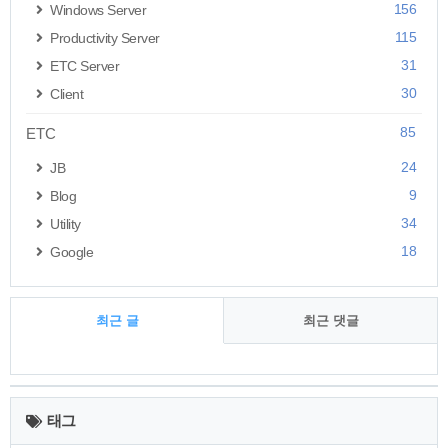
156
Windows Server
115
Productivity Server
31
ETC Server
30
Client
85
ETC
24
JB
9
Blog
34
Utility
18
Google
최근 글
최근 댓글
최
근
태그
글