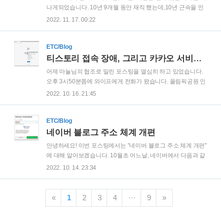
경 구축을 진행 했습니다. 먼저 다나와에서, 테스트용 PC를 다
나게되었습니다. 10년 9개월 동안 재직 했는데,10년 근속을 인
음과 같은 스펙으로 주문 했습니다. 서버 or 워크스테이션도 고
정 받지 못하고 끝이 났습니다. 2월에 입사 했다는 이유로.. 근속
2022. 11. 17. 00:22
민해봤습니다. 제 테스트 환경에서는, 많은 가상 컴퓨터가 필요
인정은 1월 시무식에 진행 한다는 이유로.. 개인적으로는 무척
해 메모리 용량이 충분해야 합니다. 메모..
이나 어이가 없습니다; 아인아 너도 그렇지? 아마도 다음과 같
은 표정으로 대답을 해줄 것 같습니다. 한편으론.. 여러가지 복
ETC/Blog
잡한 감정을 한번에 정리해줘서 고맙기도 합니다. 가족 모임에
티스토리 접속 장애, 그리고 카카오 서비스 장애!
서 퇴직 이야기를 하는 도중, 삼성증권에서 근무하고 있는 첫째
어제 마눌님의 협조로 밀린 포스팅을 열심히 하고 있었습니다.
처제에게서 삼성증권 다이렉트 IRP 개설시 여러가지 수수료가
오후 3시50분쯤에 와이프에게 전화가 왔습니다. 올림픽공원 인
무료라는 이야기를 전달 받고, 바로 가입 후 퇴직금 수령 계좌를
데, 사람이 많이 모여서 그런지 카톡 메세지 발송이 안된다고..
2022. 10. 16. 21:45
변경 했습니다. 생각보다 많은 금액을 퇴직연금 계좌로 수령 했
그래서 급한일 있으면 전화를 하라고.. 사람이 많다고 카톡 메세
습니다. 퇴직금을 수..
지 발송이 안되? 2022년, IT 강국 대한민국에서?? 그리고.. 갑자
기 뭔가 싸한 느낌이.. 티스토리 블로그에 포스팅 하던것을 잽싸
ETC/Blog
게 저장 버튼을 클릭 하였습니다. 하지만 ㅜㅜ 무한 로딩.. 그리
네이버 블로그 주소 체계 개편
고 접속 장애.. 아;; 오전 동안 열심히 작성했던 포스팅이 다 날라
안녕하세요! 이번 포스팅에서는 "네이버 블로그 주소 체계 개편"
갔네요.. ㅠ.ㅠ 저는 이미 알고 있었습니다. 티스토리는 카카오
에 대해 알아보겠습니다. 10월초 어느날, 네이버에서 다음과 같
에서 장애를 담아 만든다는 것을.. 카카오와는 별도로 운영하던
은 내용의 메일이 도착 했습니다. 블로그에서 알려드립니다. 네
2022. 10. 14. 23:34
티스토리가 언젠가 카카오 계정과 통합을 한적이 있습니다. 그
이버 회원 권리보호를 위해 내가 사용하는 블로그의 주소를 바
리고 그후부터..
꿀 수 있습니다. 그동안 네이버 블로그의 주소 체계는
'blog.naver.com/네이버ID' 이였습니다. 사용자가 블로그 주소에
«
1
2
3
4
···
9
»
전혀 관여를 할 수가 없었습니다. cf) 티스토리와 다른 블로그처
럼 커스텀 도메인 추가도 불가능 합니다. 하지만 블로그 주소 체