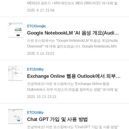
ME6110 공유기 + MSI 메인보드 MEG Z890 ACE)" 에 대해 알
아보겠습니다. 먼저 WOL (Wake on LAN) 에 대해 설명을 드려
2025. 9. 27. 21:09
보겠습니다. WOL (Wake on LAN) 은 단어 그대로, LAN으로 깨
우는 기술을 의미 합니다. 즉, 네트워크를 통해 다른 공간에 있
는 컴퓨터의 전원을 켜는 기술을 의미 합니다. 추가로 조금 더
ETC/Google
자세하게 설명을 드리기 위해, WOL (Wake on LAN) 에 대해
Google NotebookLM 'AI 음성 개요(Audio Overview)'
Microsoft 365 Copilot 에게 대학생이 이해할 수 있는 수준으로
이번 포스팅에서는 "Google NotebookLM 'AI 음성 개요(Audio
이미지 한장으로 표현 해달라고 했더니 아래와 같은 깔끔한 이
Overview)'" 에 대해 알아보겠습니다. Google NotebookLM의
미지를 생성해 주었습니다. 위 이미지 정도의 설명이면 이해가
AI 음성 개요 기능이 4월30일 기준으로 한국어를 지원하기 시작
2025. 5. 14. 23:01
잘 되셨으리라 생각 되네요..
하였습니다! 이에 냉큼 사용해 봤습니다. 아직은 초기 버전이라
고 하지만, 사용해보니.. 미쳤습니다;; (참고로 NotebookLM은
사용자가 업로드 한 자료를 기반으로 흥미로운 팟캐스트 형태
ETC/Utility
의 대화로 들려주는 AI 음성 서비스 입니다.) Notebooklm 사이
Exchange Online 웹용 Outlook에서 외부 저장소의 파일을 첨부하는 방법
트 (https://notebooklm.google) 에 접속 후 'NotebookLM 사용해
안녕하세요! 이번 포스팅에서는 "Exchange Online 웹용
보기' 를 클릭 합니다. NotebookLM에 오신 것을 환영합니다. 팝
Outlook에서 외부 저장소의 파일을 첨부하는 방법" 에 대해 알
업 화면에서, '확인' 을 클릭 합니다. Notebo..
아보겠습니다. Exchange Online의 웹용 Outlook (=Outlook on
2023. 10. 13. 23:13
the web)에서는 컴퓨터 내 파일과 비즈니스용 OneDrive 내 파
일 외에도 개인용 OneDrive, Box, Egnyte, Dropbox 같은 외부
저장소의 파일을 메일에 첨부할 수 있습니다. 기본적인 동작 방
ETC/Utility
식을 먼저 설명 드리겠습니다. ' 새 메일' 클릭 후 '파일 첨부' 버튼
Chat GPT 가입 및 사용 방법
클릭 > 'OneDrive'를 클릭 하면 내 비즈니스용 OneDrive의 파일
안녕하세요! 이번 포스팅에서는 "Chat GPT 가입 및 사용 방법"