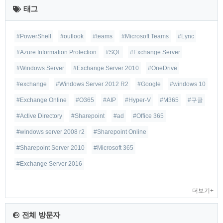
태그
글
#PowerShell
#outlook
#teams
#Microsoft Teams
#Lync
#Azure Information Protection
#SQL
#Exchange Server
#Windows Server
#Exchange Server 2010
#OneDrive
#exchange
#Windows Server 2012 R2
#Google
#windows 10
#Exchange Online
#O365
#AIP
#Hyper-V
#M365
#구글
#Active Directory
#Sharepoint
#ad
#Office 365
#windows server 2008 r2
#Sharepoint Online
#Sharepoint Server 2010
#Microsoft 365
#Exchange Server 2016
더보기+
전체 방문자