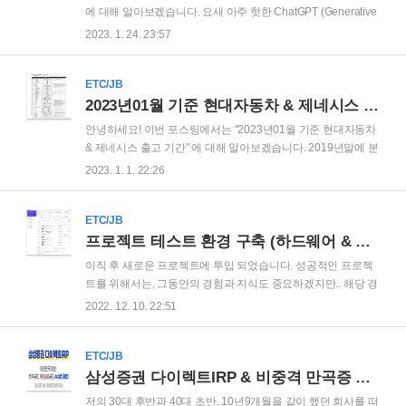
을 첨부 하거나 링크를 공유할 수 있습니다. 다음으로 외부 저장
에 대해 알아보겠습니다. 요새 아주 핫한 ChatGPT (Generative
소를 추가 후 첨부 파일에 활용하는 방법을 설명 드리겠습니다.
Pre-trained Transformer와 Chat의 합성어) 를 저도 사용해봤습
2023. 1. 24. 23:57
..
니다. ChatGPT 를 사용하기 위해서는, 먼저 ChatGPT 에 회원
가입을 해야 합니다. ChatGPT 사이트(https://chat.openai.com)
에 접속후, 'Sign up' 을 클릭 합니다. Create your account 화면
ETC/JB
에서, 'Continue with Microsoft Account' 를 클릭 합니다. cf) 별도
2023년01월 기준 현대자동차 & 제네시스 출고 기간
의 이메일 주소를 입력하여 회원 가입 절차를 진행하거나, 구글
안녕하세요! 이번 포스팅에서는 "2023년01월 기준 현대자동차
계정으로 진행해도 무방 합니다. 로그인 화면에서, 보유한
& 제네시스 출고 기간" 에 대해 알아보겠습니다. 2019년말에 분
'Microsoft ..
양에 당첨된 아파트의 입주지정기간 발표 이후, 미뤄 두었던 여
2023. 1. 1. 22:26
러가지 버킷 리스트들을 진행중에 있습니다. 그 중 하나가 제네
시스 오너 되기! 여러가지의 고난과 난관을 해치고 계약을 완료
했습니다. ㅎㅎ 계약 과정중에 얻게된 '2023년01월 현대자동차
ETC/JB
& 제네시스 출고 기간' 정보를 공유 드립니다. #현대자동차 #제
프로젝트 테스트 환경 구축 (하드웨어 & 공인 IP)
네시스 #출고기간 #출고대기기간 전체 차종이 2022년12월말
이직 후 새로운 프로젝트에 투입 되었습니다. 성공적인 프로젝
에 비해 단축 되었습니다. GV80 가솔린 2.5T 같은 경우에는
트를 위해서는, 그동안의 경험과 지식도 중요하겠지만.. 해당 경
2022년12월 기준 30개월이였는데, 무려 12개월! 1년이나 단축
험과 지식을 실전에 써먹기 위해 최적의 상태로 만들어 놓는 준
2022. 12. 10. 22:51
되었네요. 금리 인상 여파로 인해 자동차 할부 금리까지 치솟자,
비도 중요하다고 생각합니다. 저는 새로운 프로젝트 시작 직전
많은 ..
에 해당 프로젝트의 시나리오대로 환경 구축 후 철저한 테스트
(예습)를 진행 합니다. 이번 프로젝트에 앞서 테스트를 진행하고
ETC/JB
있는데.. 이직한 회사에서는 테스트를 진행하는 과정이 수월하
삼성증권 다이렉트IRP & 비중격 만곡증 수술
지가 않네요. 아직 적응이 덜 된걸까요? 이에 저만의 테스트 환
저의 30대 후반과 40대 초반, 10년9개월을 같이 했던 회사를 떠