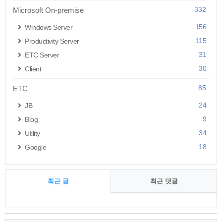
332
Microsoft On-premise
156
Windows Server
115
Productivity Server
31
ETC Server
30
Client
85
ETC
24
JB
9
Blog
34
Utility
18
Google
최근 글
최근 댓글
최
근