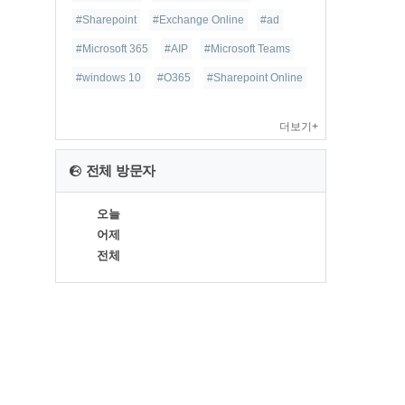
#Sharepoint
#Exchange Online
#ad
#Microsoft 365
#AIP
#Microsoft Teams
#windows 10
#O365
#Sharepoint Online
더보기+
전체 방문자
오늘
어제
전체