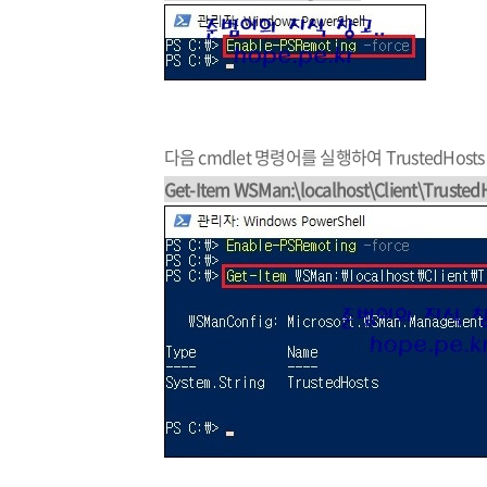
다음 cmdlet 명령어를 실행하여 TrustedHost
Get-Item WSMan:\localhost\Client\Trusted