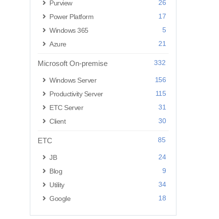
26
Purview
17
Power Platform
5
Windows 365
21
Azure
332
Microsoft On-premise
156
Windows Server
115
Productivity Server
31
ETC Server
30
Client
85
ETC
24
JB
9
Blog
34
Utility
18
Google