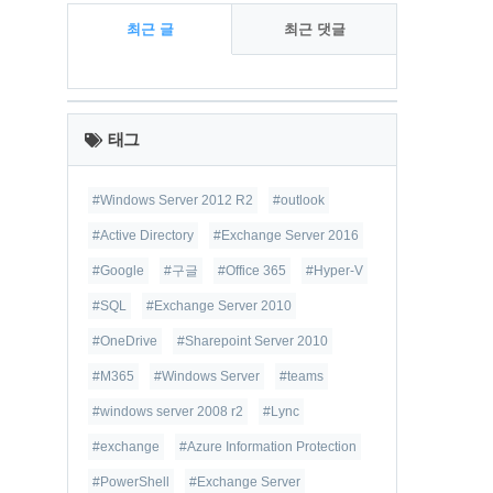
최근 글
최근 댓글
최
근
태그
글
#Windows Server 2012 R2
#outlook
#Active Directory
#Exchange Server 2016
#Google
#구글
#Office 365
#Hyper-V
#SQL
#Exchange Server 2010
#OneDrive
#Sharepoint Server 2010
#M365
#Windows Server
#teams
#windows server 2008 r2
#Lync
#exchange
#Azure Information Protection
#PowerShell
#Exchange Server