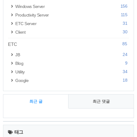
156
Windows Server
115
Productivity Server
31
ETC Server
30
Client
85
ETC
24
JB
9
Blog
34
Utility
18
Google
최근 글
최근 댓글
최
근
태그
글