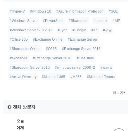
#Hyper-V
#windows 10
#Azure Information Protection
#SQL
#Windows Server
#PowerShell
#Sharepoint
#outlook
#AIP
#Windows Server 2012 R2
#Lync
#Google
#ad
#구글
#Office 365
#Exchange Online
#Exchange Server
#Sharepoint Online
#O365
#Exchange Server 2016
#exchange
#Exchange Server 2010
#OneDrive
#Sharepoint Server 2010
#windows server 2008 r2
#teams
#Active Directory
#Microsoft 365
#M365
#Microsoft Teams
더보기+
전체 방문자
오늘
어제