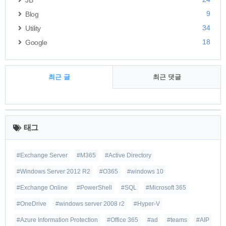
JB
9
Blog
34
Utility
18
Google
최근 글
최근 댓글
최
근
태그
글
#Exchange Server
#M365
#Active Directory
#Windows Server 2012 R2
#O365
#windows 10
#Exchange Online
#PowerShell
#SQL
#Microsoft 365
#OneDrive
#windows server 2008 r2
#Hyper-V
#Azure Information Protection
#Office 365
#ad
#teams
#AIP