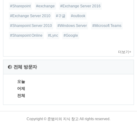
#Sharepoint
#exchange
#Exchange Server 2016
#Exchange Server 2010
#구글
#outlook
#Sharepoint Server 2010
#Windows Server
#Microsoft Teams
#Sharepoint Online
#Lync
#Google
더보기+
전체 방문자
오늘
어제
전체
TistoryWhaleSkin3.4
Copyright ©
준범이의 지식 창고
All rights reserved.