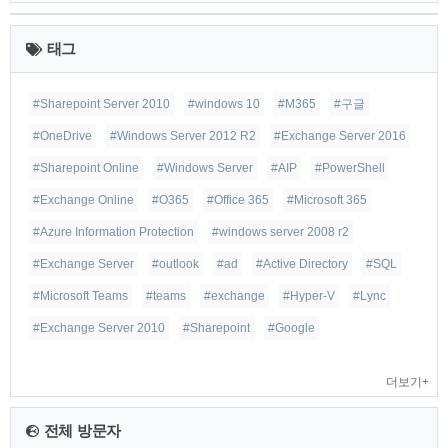
최
근
태그
글
#Sharepoint Server 2010
#windows 10
#M365
#구글
#OneDrive
#Windows Server 2012 R2
#Exchange Server 2016
#Sharepoint Online
#Windows Server
#AIP
#PowerShell
#Exchange Online
#O365
#Office 365
#Microsoft 365
#Azure Information Protection
#windows server 2008 r2
#Exchange Server
#outlook
#ad
#Active Directory
#SQL
#Microsoft Teams
#teams
#exchange
#Hyper-V
#Lync
#Exchange Server 2010
#Sharepoint
#Google
더보기+
전체 방문자