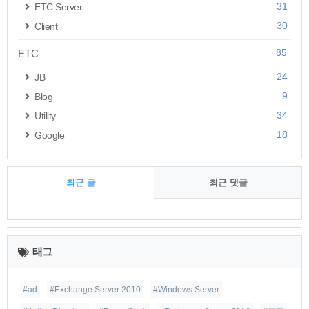
31
ETC Server
30
Client
85
ETC
24
JB
9
Blog
34
Utility
18
Google
최근 글
최근 댓글
최
근
태그
글
#ad
#Exchange Server 2010
#Windows Server