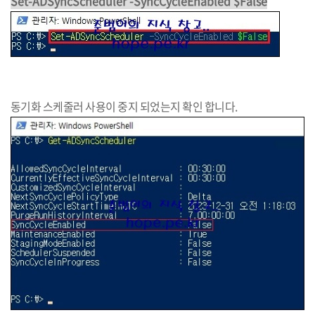
Set-ADSyncScheduler -SyncCycleEnabled $False
동기화 스케줄러 사용이 중지 되었는지 확인 합니다.