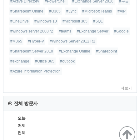
#Active Directory
#PowerShell
#Exchange Server 2016
#구글
#Sharepoint Online
#O365
#Lync
#Microsoft Teams
#AIP
#OneDrive
#windows 10
#Microsoft 365
#SQL
#windows server 2008 r2
#teams
#Exchange Server
#Google
#M365
#Hyper-V
#Windows Server 2012 R2
#Sharepoint Server 2010
#Exchange Online
#Sharepoint
#exchange
#Office 365
#outlook
#Azure Information Protection
더보기+
전체 방문자
오늘
어제
전체