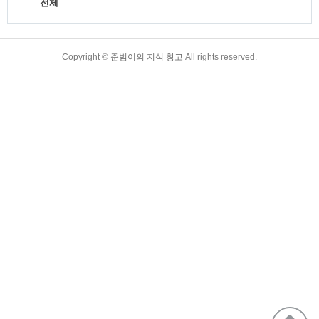
전체
TistoryWhaleSkin3.4
Copyright ©
준범이의 지식 창고
All rights reserved.