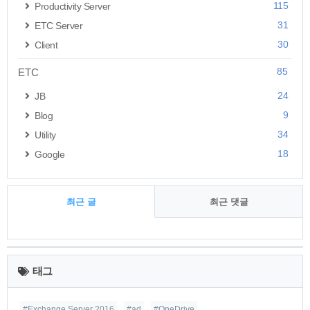
115
Productivity Server
31
ETC Server
30
Client
85
ETC
24
JB
9
Blog
34
Utility
18
Google
최근 글
최근 댓글
최
근
태그
글
#Exchange Server 2016
#ad
#OneDrive