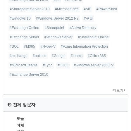
#Sharepoint Server 2010
#Microsoft 365
#AIP
#PowerShell
#windows 10
#Windows Server 2012 R2
#구글
#Exchange Online
#Sharepoint
#Active Directory
#Exchange Server
#Windows Server
#Sharepoint Online
#SQL
#M365
#Hyper-V
#Azure Information Protection
#exchange
#outlook
#Google
#teams
#Office 365
#Microsoft Teams
#Lync
#O365
#windows server 2008 r2
#Exchange Server 2010
더보기+
전체 방문자
오늘
어제