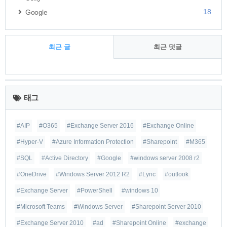
18
Google
최근 글
최근 댓글
최
근
태그
글
#AIP
#O365
#Exchange Server 2016
#Exchange Online
#Hyper-V
#Azure Information Protection
#Sharepoint
#M365
#SQL
#Active Directory
#Google
#windows server 2008 r2
#OneDrive
#Windows Server 2012 R2
#Lync
#outlook
#Exchange Server
#PowerShell
#windows 10
#Microsoft Teams
#Windows Server
#Sharepoint Server 2010
#Exchange Server 2010
#ad
#Sharepoint Online
#exchange